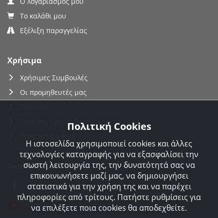
Ο λογαριασμός μου
Το καλάθι μου
Εξέλιξη παραγγελίας
Χρήσιμα
Χρήσιμες Συμβουλές
Οι προμηθευτές μας
Συνταγές
Όροι και προϋποθέσεις χρήσης
Πολιτική Cookies
Πολιτική Cookies
Η ιστοσελίδα χρησιμοποιεί cookies και άλλες
τεχνολογίες καταγραφής για να εξασφαλίσει την
σωστή λειτουργία της, την δυνατότητά σας να
Ακολουθείστε μας
επικοινωνήσετε μαζί μας, να δημιουργήσει
Agorakreatonroupas
στατιστικά για την χρήση της και να παρέχει
πληροφορίες από τρίτους. Πατήστε ρυθμίσεις για
Roupas
να επιλέξετε ποια cookies θα αποδεχθείτε.