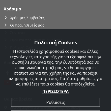
Χρήσιμα
Χρήσιμες Συμβουλές
Οι προμηθευτές μας
Συνταγές
Όροι και προϋποθέσεις χρήσης
Πολιτική Cookies
Πολιτική Cookies
Η ιστοσελίδα χρησιμοποιεί cookies και άλλες
τεχνολογίες καταγραφής για να εξασφαλίσει την
σωστή λειτουργία της, την δυνατότητά σας να
Ακολουθείστε μας
επικοινωνήσετε μαζί μας, να δημιουργήσει
Agorakreatonroupas
στατιστικά για την χρήση της και να παρέχει
πληροφορίες από τρίτους. Πατήστε ρυθμίσεις για
Roupas
να επιλέξετε ποια cookies θα αποδεχθείτε.
ΠΕΡΙΣΣΟΤΕΡΑ
Θα μας βρείτε
Ρυθμίσεις
Διγενή Ακρίτα 4 & Φλέμινγκ, Αργυρούπολη