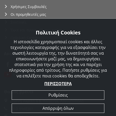
Χρήσιμες Συμβουλές
Οι προμηθευτές μας
Συνταγές
Όροι και προϋποθέσεις χρήσης
Πολιτική Cookies
Πολιτική Cookies
Η ιστοσελίδα χρησιμοποιεί cookies και άλλες
τεχνολογίες καταγραφής για να εξασφαλίσει την
σωστή λειτουργία της, την δυνατότητά σας να
Ακολουθείστε μας
επικοινωνήσετε μαζί μας, να δημιουργήσει
Agorakreatonroupas
στατιστικά για την χρήση της και να παρέχει
πληροφορίες από τρίτους. Πατήστε ρυθμίσεις για
Roupas
να επιλέξετε ποια cookies θα αποδεχθείτε.
ΠΕΡΙΣΣΟΤΕΡΑ
Θα μας βρείτε
Ρυθμίσεις
Διγενή Ακρίτα 4 & Φλέμινγκ, Αργυρούπολη
Απόρριψη όλων
210 9940361