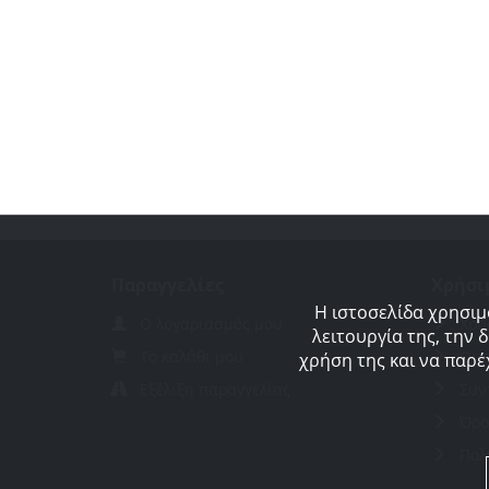
Παραγγελίες
Χρήσι
Η ιστοσελίδα χρησιμ
Ο λογαριασμός μου
Χρή
λειτουργία της, την 
Το καλάθι μου
Οι 
χρήση της και να παρέ
Εξέλιξη παραγγελίας
Συν
Όρο
Πολ