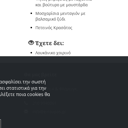
και βούτυρο με μουστάρδα
Μοσχαρίσια μενταγιόν με
βαλσαμικό ξύδι
Πετεινός Κρασάτος
Έχετε δει:
Λουκάνικο χοιρινό
Θα μας βρείτε
ξασφαλίσει την σωστή
ει στατιστικά για την
Διγενή Ακρίτα 4 & Φλέμινγκ,
λέξετε ποια cookies θα
Αργυρούπολη
210 9940361
info@e-roupas.gr