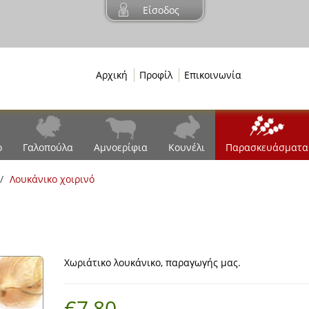
Είσοδος
Αρχική
Προφίλ
Επικοινωνία
ο
Γαλοπούλα
Αμνοερίφια
Κουνέλι
Παρασκευάσματα
Λουκάνικο χοιρινό
Χωριάτικο λουκάνικο, παραγωγής μας.
€7,80