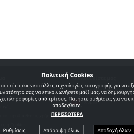
Πολιτική Cookies
μα
Ακολουθείστε μας
οποιεί cookies και άλλες τεχνολογίες καταγραφής για να ε
σιμες Συμβουλές
Agorakreatonroupas
δυνατότητά σας να επικοινωνήσετε μαζί μας, να δημιουργήσ
προμηθευτές μας
χει πληροφορίες από τρίτους. Πατήστε ρυθμίσεις για να επι
Roupas
αποδεχθείτε.
ταγές
ΠΕΡΙΣΣΟΤΕΡΑ
ι και προϋποθέσεις χρήσης
ιτική Cookies
Ρυθμίσεις
Απόρριψη όλων
Αποδοχή όλων