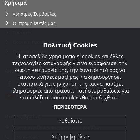
Χρήσιμα
Χρήσιμες Συμβουλές
Οι προμηθευτές μας
Συνταγές
Όροι και προϋποθέσεις χρήσης
Πολιτική Cookies
Πολιτική Cookies
Η ιστοσελίδα χρησιμοποιεί cookies και άλλες
τεχνολογίες καταγραφής για να εξασφαλίσει την
σωστή λειτουργία της, την δυνατότητά σας να
Ακολουθείστε μας
επικοινωνήσετε μαζί μας, να δημιουργήσει
Agorakreatonroupas
στατιστικά για την χρήση της και να παρέχει
πληροφορίες από τρίτους. Πατήστε ρυθμίσεις για
Roupas
να επιλέξετε ποια cookies θα αποδεχθείτε.
ΠΕΡΙΣΣΟΤΕΡΑ
Θα μας βρείτε
Ρυθμίσεις
Διγενή Ακρίτα 4 & Φλέμινγκ, Αργυρούπολη
Απόρριψη όλων
210 9940361