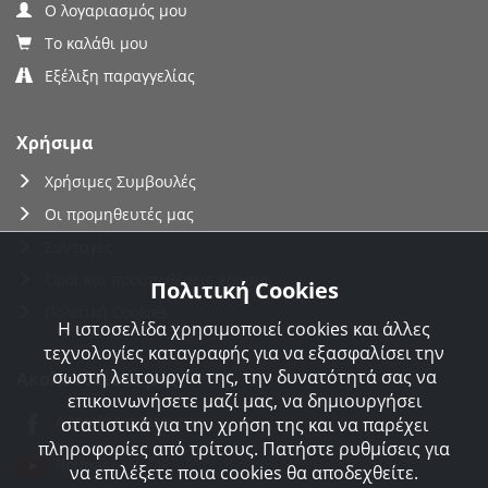
Ο λογαριασμός μου
Το καλάθι μου
Εξέλιξη παραγγελίας
Χρήσιμα
Χρήσιμες Συμβουλές
Οι προμηθευτές μας
Συνταγές
Όροι και προϋποθέσεις χρήσης
Πολιτική Cookies
Πολιτική Cookies
Η ιστοσελίδα χρησιμοποιεί cookies και άλλες
τεχνολογίες καταγραφής για να εξασφαλίσει την
σωστή λειτουργία της, την δυνατότητά σας να
Ακολουθείστε μας
επικοινωνήσετε μαζί μας, να δημιουργήσει
Agorakreatonroupas
στατιστικά για την χρήση της και να παρέχει
πληροφορίες από τρίτους. Πατήστε ρυθμίσεις για
Roupas
να επιλέξετε ποια cookies θα αποδεχθείτε.