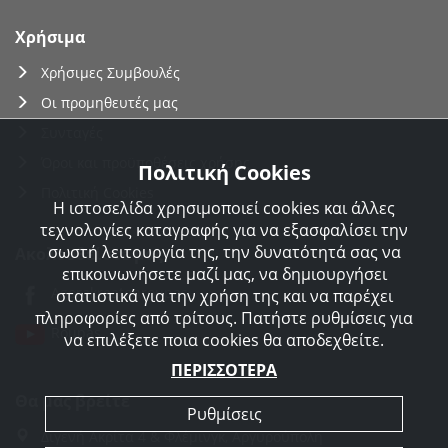
Χρήσιμα
Χρήσιμες Συμβουλές
Οι προμηθευτές μας
Συνταγές
Όροι και προϋποθέσεις χρήσης
Πολιτική Cookies
Πολιτική Cookies
Η ιστοσελίδα χρησιμοποιεί cookies και άλλες
τεχνολογίες καταγραφής για να εξασφαλίσει την
σωστή λειτουργία της, την δυνατότητά σας να
Ακολουθείστε μας
επικοινωνήσετε μαζί μας, να δημιουργήσει
Agorakreatonroupas
στατιστικά για την χρήση της και να παρέχει
πληροφορίες από τρίτους. Πατήστε ρυθμίσεις για
Roupas
να επιλέξετε ποια cookies θα αποδεχθείτε.
ΠΕΡΙΣΣΟΤΕΡΑ
Θα μας βρείτε
Ρυθμίσεις
Διγενή Ακρίτα 4 & Φλέμινγκ, Αργυρούπολη