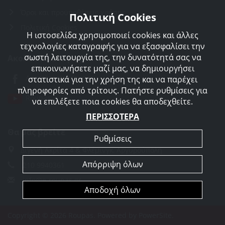
Όροι και προϋποθέσεις χρήσης
Πολιτική Cookies
Πολιτική Cookies
Η ιστοσελίδα χρησιμοποιεί cookies και άλλες
τεχνολογίες καταγραφής για να εξασφαλίσει την
σωστή λειτουργία της, την δυνατότητά σας να
Ακολουθείστε μας
επικοινωνήσετε μαζί μας, να δημιουργήσει
Agorakreatonroupas
στατιστικά για την χρήση της και να παρέχει
πληροφορίες από τρίτους. Πατήστε ρυθμίσεις για
Roupas
να επιλέξετε ποια cookies θα αποδεχθείτε.
ΠΕΡΙΣΣΟΤΕΡΑ
Θα μας βρείτε
Ρυθμίσεις
Διγενή Ακρίτα 4 & Φλέμινγκ, Αργυρούπολη
Απόρριψη όλων
210 9940361
info@e-roupas.gr
Αποδοχή όλων
Copyright © 2026 Roupas. Powered by
PowerSite
.