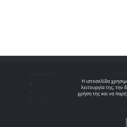
Παραγγελίες
Χρήσι
Η ιστοσελίδα χρησιμ
Ο λογαριασμός μου
Χρή
λειτουργία της, την 
Το καλάθι μου
Οι 
χρήση της και να παρέ
Εξέλιξη παραγγελίας
Συν
Όρο
Πολ