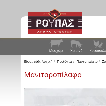
Μοσχάρι
Χοιρινό
Κοτόπουλ
Είσαι εδώ:
Αρχική
Προϊόντα
Παντοπωλείο
Ζυ
Μανιταροπίλαφο