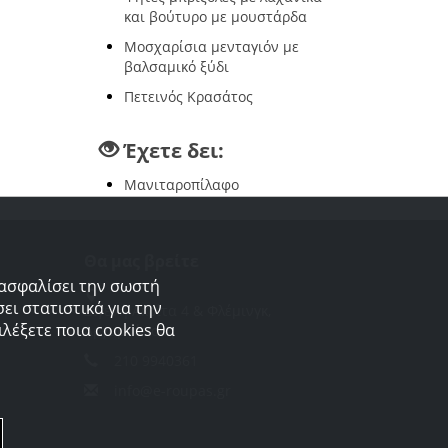
και βούτυρο με μουστάρδα
Μοσχαρίσια μενταγιόν με
βαλσαμικό ξύδι
Πετεινός Κρασάτος
Έχετε δει:
Μανιταροπίλαφο
Θα μας βρείτε
ξασφαλίσει την σωστή
ει στατιστικά για την
Διγενή Ακρίτα 4 & Φλέμινγκ,
λέξετε ποια cookies θα
Αργυρούπολη
210 9940361
info@e-roupas.gr