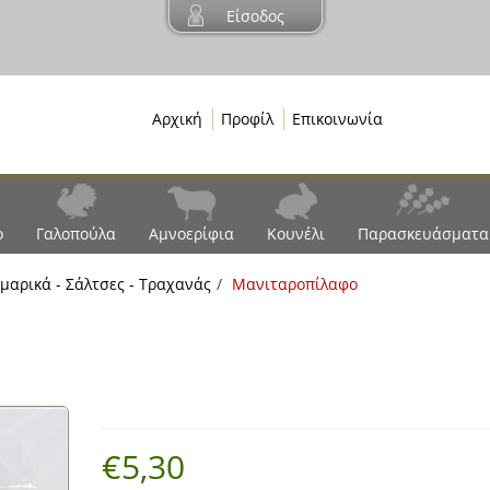
Είσοδος
Αρχική
Προφίλ
Επικοινωνία
ο
Γαλοπούλα
Αμνοερίφια
Κουνέλι
Παρασκευάσματα
μαρικά - Σάλτσες - Τραχανάς
Μανιταροπίλαφο
€5,30