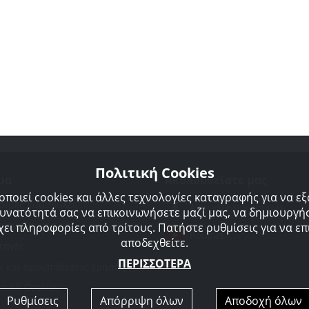
Πολιτική Cookies
μα
Ακολουθείστε μας
οποιεί cookies και άλλες τεχνολογίες καταγραφής για να ε
σιμες Συμβουλές
Agorakreatonroupas
δυνατότητά σας να επικοινωνήσετε μαζί μας, να δημιουργήσ
προμηθευτές μας
χει πληροφορίες από τρίτους. Πατήστε ρυθμίσεις για να επι
Roupas
αποδεχθείτε.
ταγές
ΠΕΡΙΣΣΟΤΕΡΑ
ι και προϋποθέσεις χρήσης
ιτική Cookies
Ρυθμίσεις
Απόρριψη όλων
Αποδοχή όλων