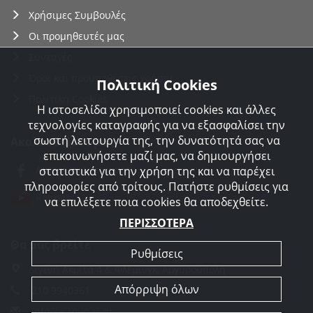
Χρήσιμες Συμβουλές
Οι προμηθευτές μας
Συνταγές
Όροι και προϋποθέσεις χρήσης
Πολιτική Cookies
Πολιτική Cookies
Η ιστοσελίδα χρησιμοποιεί cookies και άλλες
τεχνολογίες καταγραφής για να εξασφαλίσει την
σωστή λειτουργία της, την δυνατότητά σας να
Ακολουθείστε μας
επικοινωνήσετε μαζί μας, να δημιουργήσει
Agorakreatonroupas
στατιστικά για την χρήση της και να παρέχει
πληροφορίες από τρίτους. Πατήστε ρυθμίσεις για
Roupas
να επιλέξετε ποια cookies θα αποδεχθείτε.
ΠΕΡΙΣΣΟΤΕΡΑ
Θα μας βρείτε
Ρυθμίσεις
Διγενή Ακρίτα 4 & Φλέμινγκ, Αργυρούπολη
Απόρριψη όλων
210 9940361
info@e-roupas.gr