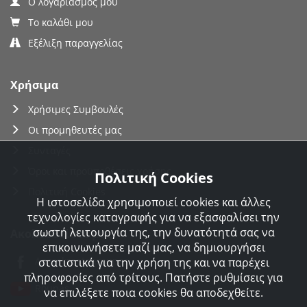
Ο λογαριασμός μου
Το καλάθι μου
Εξέλιξη παραγγελίας
Χρήσιμα
Χρήσιμες Συμβουλές
Οι προμηθευτές μας
Συνταγές
Όροι και προϋποθέσεις χρήσης
Πολιτική Cookies
Πολιτική Cookies
Η ιστοσελίδα χρησιμοποιεί cookies και άλλες
τεχνολογίες καταγραφής για να εξασφαλίσει την
σωστή λειτουργία της, την δυνατότητά σας να
Ακολουθείστε μας
επικοινωνήσετε μαζί μας, να δημιουργήσει
Agorakreatonroupas
στατιστικά για την χρήση της και να παρέχει
πληροφορίες από τρίτους. Πατήστε ρυθμίσεις για
Roupas
να επιλέξετε ποια cookies θα αποδεχθείτε.