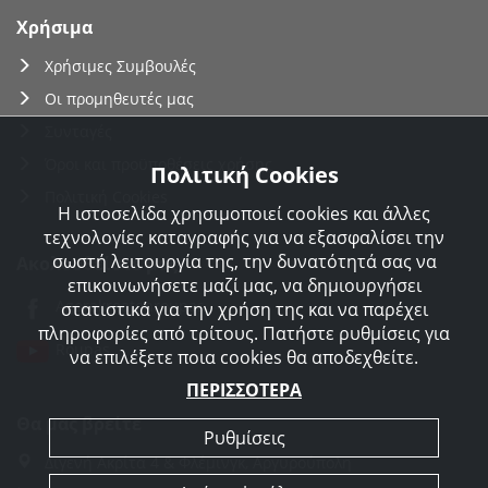
Χρήσιμα
Χρήσιμες Συμβουλές
Οι προμηθευτές μας
Συνταγές
Όροι και προϋποθέσεις χρήσης
Πολιτική Cookies
Πολιτική Cookies
Η ιστοσελίδα χρησιμοποιεί cookies και άλλες
τεχνολογίες καταγραφής για να εξασφαλίσει την
σωστή λειτουργία της, την δυνατότητά σας να
Ακολουθείστε μας
επικοινωνήσετε μαζί μας, να δημιουργήσει
Agorakreatonroupas
στατιστικά για την χρήση της και να παρέχει
πληροφορίες από τρίτους. Πατήστε ρυθμίσεις για
Roupas
να επιλέξετε ποια cookies θα αποδεχθείτε.
ΠΕΡΙΣΣΟΤΕΡΑ
Θα μας βρείτε
Ρυθμίσεις
Διγενή Ακρίτα 4 & Φλέμινγκ, Αργυρούπολη