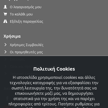
Ο λογαριασμός μου
Το καλάθι μου
Εξέλιξη παραγγελίας
Χρήσιμα
Χρήσιμες Συμβουλές
Οι προμηθευτές μας
Συνταγές
Όροι και προϋποθέσεις χρήσης
Πολιτική Cookies
Πολιτική Cookies
Η ιστοσελίδα χρησιμοποιεί cookies και άλλες
τεχνολογίες καταγραφής για να εξασφαλίσει την
σωστή λειτουργία της, την δυνατότητά σας να
Ακολουθείστε μας
επικοινωνήσετε μαζί μας, να δημιουργήσει
Agorakreatonroupas
στατιστικά για την χρήση της και να παρέχει
πληροφορίες από τρίτους. Πατήστε ρυθμίσεις για
Roupas