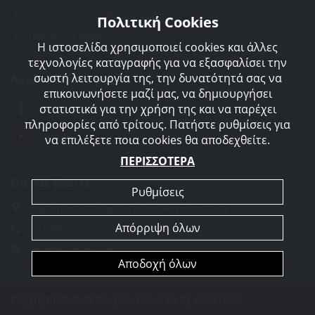
Όροι και προϋποθέσεις χρήσης
Πολιτική Cookies
Πολιτική Cookies
Η ιστοσελίδα χρησιμοποιεί cookies και άλλες
τεχνολογίες καταγραφής για να εξασφαλίσει την
σωστή λειτουργία της, την δυνατότητά σας να
Ακολουθείστε μας
επικοινωνήσετε μαζί μας, να δημιουργήσει
Agorakreatonroupas
στατιστικά για την χρήση της και να παρέχει
πληροφορίες από τρίτους. Πατήστε ρυθμίσεις για
Roupas
να επιλέξετε ποια cookies θα αποδεχθείτε.
ΠΕΡΙΣΣΟΤΕΡΑ
Θα μας βρείτε
Ρυθμίσεις
Διγενή Ακρίτα 4 & Φλέμινγκ, Αργυρούπολη
Απόρριψη όλων
210 9940361
info@e-roupas.gr
Αποδοχή όλων
Copyright © 2026 Roupas. Powered by
PowerSite
.