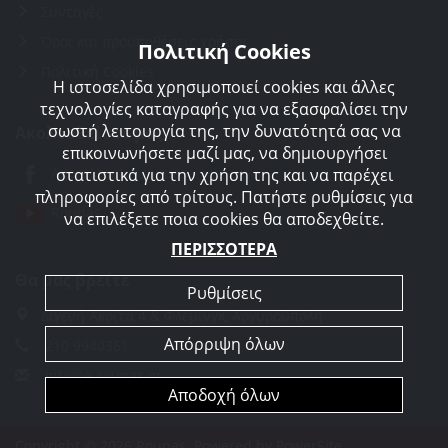
Συνταγές
Όροι και προϋποθέσεις χρήσης
Πολιτική Cookies
Πολιτική Cookies
Η ιστοσελίδα χρησιμοποιεί cookies και άλλες
τεχνολογίες καταγραφής για να εξασφαλίσει την
σωστή λειτουργία της, την δυνατότητά σας να
Ακολουθείστε μας
επικοινωνήσετε μαζί μας, να δημιουργήσει
Agorakreatonroupas
στατιστικά για την χρήση της και να παρέχει
πληροφορίες από τρίτους. Πατήστε ρυθμίσεις για
Roupas
να επιλέξετε ποια cookies θα αποδεχθείτε.
ΠΕΡΙΣΣΟΤΕΡΑ
Θα μας βρείτε
Ρυθμίσεις
Διγενή Ακρίτα 4 & Φλέμινγκ, Αργυρούπολη
Απόρριψη όλων
210 9940361
info@e-roupas.gr
Αποδοχή όλων
Copyright © 2026 Roupas. Powered by
PowerSite
.