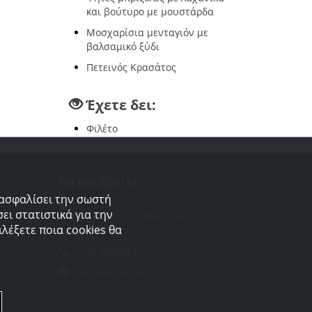
και βούτυρο με μουστάρδα
Μοσχαρίσια μενταγιόν με
βαλσαμικό ξύδι
Πετεινός Κρασάτος
Έχετε δει:
Φιλέτο
Θα μας βρείτε
ξασφαλίσει την σωστή
ει στατιστικά για την
Διγενή Ακρίτα 4 & Φλέμινγκ,
λέξετε ποια cookies θα
Αργυρούπολη
210 9940361
info@e-roupas.gr