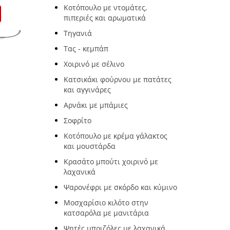
Κοτόπουλο με ντομάτες,
ισσότερα
Περι
πιπεριές και αρωματικά
Τηγανιά
Τας - κεμπάπ
Χοιρινό με σέλινο
Κατσικάκι φούρνου με πατάτες
και αγγινάρες
Αρνάκι με μπάμιες
Σοφρίτο
Κοτόπουλο με κρέμα γάλακτος
και μουστάρδα
Κρασάτο μπούτι χοιρινό με
λαχανικά
Ψαρονέφρι με σκόρδο και κύμινο
Μοσχαρίσιο κιλότο στην
κατσαρόλα με μανιτάρια
Ψητές μπριζόλες με λαχανικά