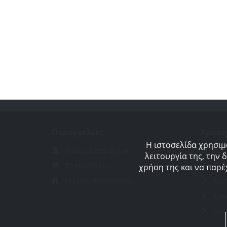
Παραγγελίες
Χρήσι
Η ιστοσελίδα χρησιμ
Ο λογαριασμός μου
Χρή
λειτουργία της, την 
Το καλάθι μου
Οι 
χρήση της και να παρέ
Εξέλιξη παραγγελίας
Συν
Όρο
Πολ