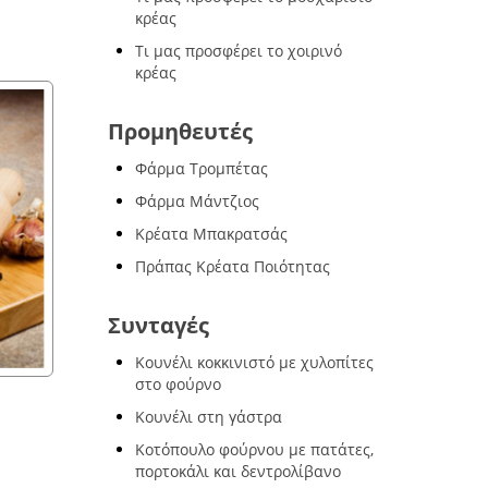
κρέας
Τι μας προσφέρει το χοιρινό
κρέας
Προμηθευτές
Φάρμα Τρομπέτας
Φάρμα Μάντζιος
Κρέατα Μπακρατσάς
Πράπας Κρέατα Ποιότητας
Συνταγές
Κουνέλι κοκκινιστό με χυλοπίτες
στο φούρνο
λας
Οίνος ερυθρός ξηρός Mer
Κουνέλι στη γάστρα
Αρκάδων γέυσεις
Κοτόπουλο φούρνου με πατάτες,
€ 4
,50
πορτοκάλι και δεντρολίβανο