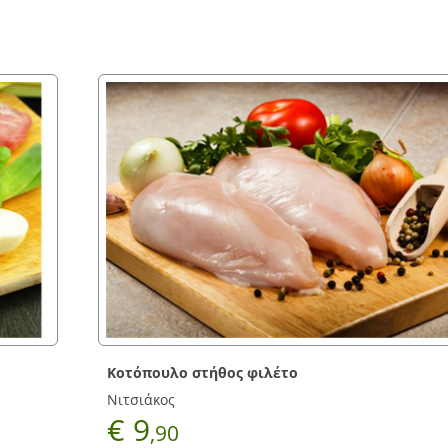
φιλέτο
Φιλέτο στήθος γαλοπού
Νιτσιάκος
€ 14
,30