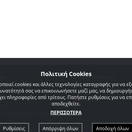
Πολιτική Cookies
μα
Ακολουθείστε μας
οποιεί cookies και άλλες τεχνολογίες καταγραφής για να ε
σιμες Συμβουλές
Agorakreatonroupas
δυνατότητά σας να επικοινωνήσετε μαζί μας, να δημιουργήσ
προμηθευτές μας
χει πληροφορίες από τρίτους. Πατήστε ρυθμίσεις για να επι
Roupas
αποδεχθείτε.
ταγές
ΠΕΡΙΣΣΟΤΕΡΑ
ι και προϋποθέσεις χρήσης
ιτική Cookies
Ρυθμίσεις
Απόρριψη όλων
Αποδοχή όλων